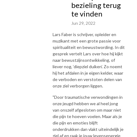
bezieling terug
te vinden
Jun 29, 2022
Lars Faber is schrijver, opleider en
muzikant met een grote passie voor
spiritualiteit en bewustwording. In dit
gesprek vertelt Lars over hoe hij kijkt
naar bewustzijnsontwikkeling, of
liever nog, ‘diepziel duiken’. Zo noemt
hij het afdalen in je eigen kelder, waar
de verboden en verstoten delen van
onze ziel verborgen liggen.
"Door traumatische verwondingen in
onze jeugd hebben we al heel jong
van onszelf afgesloten om maar niet
die pijn te hoeven voelen. Maar als je
die pijn en emoties blijft
onderdrukken dan vlakt uiteindelijk je
ziel af en raak je jouw levensenergie