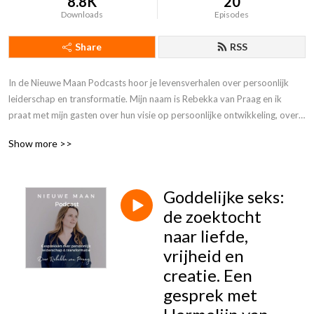
8.8K
20
Downloads
Episodes
Share
RSS
In de Nieuwe Maan Podcasts hoor je levensverhalen over persoonlijk 
leiderschap en transformatie. Mijn naam is Rebekka van Praag en ik 
praat met mijn gasten over hun visie op persoonlijke ontwikkeling, over 
hoe zij hun purpose hebben gevonden, hoe ze die nu vormgeven in het 
Show more >>
dagelijks leven én wat deze tocht hen gebracht heeft. Dit is jouw podcast 
voor een flinke dosis inspiratie en handvatten als jij met meer bezieling 
en met meer zingeving wil leven.
Goddelijke seks:
de zoektocht
naar liefde,
vrijheid en
creatie. Een
gesprek met